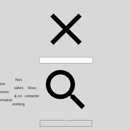
Nos
Nos
salles
Nous
nions
& co-
contacter
ormation
working